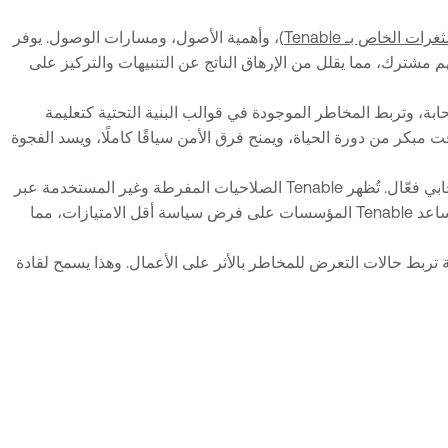
ات الخاص بـ Tenable
)، وأهمية الأصول، ومسارات الوصول. يوفر
م مشترك، مما يقلل من الإرهاق الناتج عن التنبيهات والتركيز على
ن التعليمات البرمجية إلى السحابة، وتربط المخاطر الموجودة في قوالب البنية التحتية كتعليمة
مبكر من دورة الحياة، ويمنح فرق الأمن سياقًا كاملًا، ويسد الفجوة
المتكاملة (CIEM) أساسية لتحقيق أمن سحابي فعّال. تُظهر Tenable الصلاحيات المفرطة وغير المستخدمة عبر
جميع الهويات البشرية والآلية. من خلال تصور التوليفات السامة مثل الوصول بمستوى المسؤول إلى الموارد المكشوفة على الإنترنت، تساعد Tenable المؤسسات على فرض سياسة أقل الامتيازات، مما
ارة التنفيذية تربط حالات التعرض للمخاطر بالأثر على الأعمال. وهذا يسمح لقادة