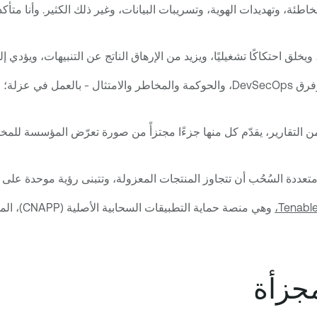
طئة، وتهديدات الهوية، وتسريبات البيانات، وغير ذلك الكثير. وأنا متأك
يخلق احتكاكًا تشغيليًا، ويزيد من الإرهاق الناتج عن التنبيهات، ويؤدي 
ينتهي الأمر بفرق العمل الإلكترونية - العمليات الأمنية، وأمن السحابة، وفرق DevSecOps
ولي أمن المعلومات التنفيذيين (CISOs) طيف واسع من التقارير، يقدّم كل منها جزءًا مجتزأً من 
تعددة السُحُب أن تتجاوز المنتجات المعزولة، وتتبنى رؤية موحدة على 
Tenable
وهي منصة حماية التطبيقات السحابية الأصلية (CNAPP)، المدمجة مع
مجزأة