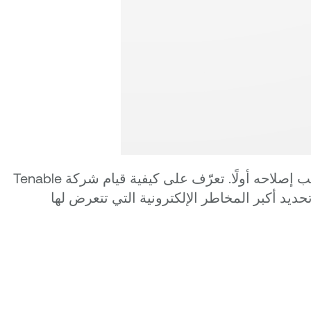
يولد اتباع النهج المفكك لأمن السحابة ضوضاء أكثر من الوضوح، مما يجعل من الصعب عليك تحديد أولويات ما يجب إصلاحه أولًا. تعرّف على كيفية قيام شركة Tenable
ديد أكبر المخاطر الإلكترونية التي تتعرض لها