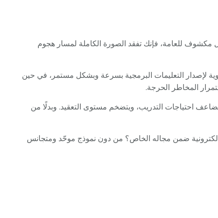
مكشوف للعامة، فإنك تفقد الصورة الكاملة لمسار هجوم
ار إلى رؤية مشتركة للمخاطر، تواجه الفرق صعوبة في التوافق والتعاون. قد تعطي فرق DevOps الأولوية لإصدار التعليمات البرمجية بسرعة وبشكل مستمر، في حين
رسوم التراخيص، وتتضاعف احتياجات التدريب، ويتضخم مستوى التعقيد. وبدلًا من
لكترونية ضمن مجاله الخاص؟ من دون نموذج موحّد ومتجانس