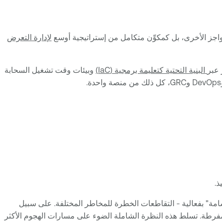
اجز الأخرى، بل كمكوِّن متكامل من إستراتيجية أوسع
لإدارة التعرض
البنية التحتية كتعليمة برمجية (IaC)
وبيئات وقت تشغيل السحابة
يفات السامة" بفعالية - التقاطعات الخطرة للمخاطر المختلفة. على سبيل
ت مفرطة. تسلط هذه النظرة الشاملة الضوء على مسارات الهجوم الأكثر