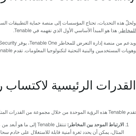
ولحلّ هذه التحديات، تحتاج المؤسسات إلى منصة حماية التطبيقات السح
للمخاطر
. هذا هو المبدأ الأساسي الأول الذي نفهمه في Tenable.
وبدعم من منصة إدارة التعرض للمخاطر Tenable One، يوفر Tenable Cloud Security رؤية على مستوى المنظومة، من خلال ربط المخاطر عبر
وهويات المستخدمين والبنية التحتية لتكنولوجيا المعلومات. تقدم Tenable منصة واحدة ومتماسكة توفر الوضوح لفرق SecOps وCloudSec وDevOps وGRC، كل ذلك من منصة واحدة.
القدرات الرئيسية لاكتساب ر
تقدم Tenable هذه الرؤية الموحدة من خلال مجموعة من القدرات المتكاملة للغاية، المصممة لربط الإشارات المتباينة وتوفير سياق قابل للتنفيذ.
الارتباط الموحد بين المخاطر:
تنتقل Tenable إلى ما
المثال، يمكن أن يحدد ثغرة أمنية قابلة للاستغلال على خادم سح