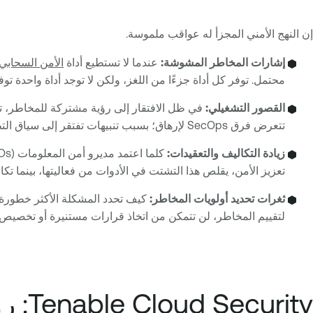
إن النهج الأمني المجزأ له عواقب ملموسة.
إشارات المخاطر المشوشة:
عندما لا تستطيع أداة
الأمن السحابي
محتمل. توفر كل أداة جزءًا من اللغز، ولكن لا توجد أداة واحدة توف
القصور التشغيلي:
تتعرض فرق SecOps لإرهاق؛ بسبب تنبيهات تفتقر إلى سياق التطوير. يؤدي هذا الخلل في المواءمة إلى إطالة أزمنة الاستجابة، ويتيح استمرار المخاطر الحرجة.
زيادة التكاليف والتعقيدات:
تعزيز الأمن، يقلص هذا التشتت في الأدوات من فعاليتها، بينما تكا
ثغرات تحديد أولويات المخاطر:
كيف تحدد المشكلة الأكثر خطورة
لتقييم المخاطر، لن تتمكن من اتخاذ قرارات مستنيرة أو تخصيص 
Tenable Cloud Security: رؤية موحدة لمخاطر السحابة