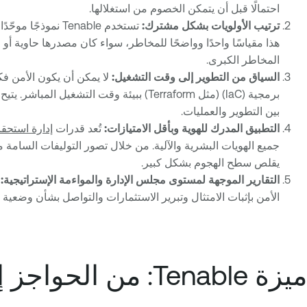
احتمالًا قبل أن يتمكن الخصوم من استغلالها.
ترتيب الأولويات بشكل مشترك:
تستخدم Tenable نموذجًا موحّدًا لتقييم المخاطر يجمع بين بيانات الثغرات (مثل CVSS
هذا مقياسًا واحدًا وواضحًا للمخاطر، سواء كان مصدرها حاوية أو
المخاطر الكبرى.
السياق من التطوير إلى وقت التشغيل:
برمجية (IaC) (مثل Terraform) ببيئة وقت التشغيل المباشر. يتيح نهج
بين التطوير والعمليات.
التطبيق المدرك للهوية وبأقل الامتيازات:
تُعد قدرات
إدارة استحقا
يقلص سطح الهجوم بشكل كبير.
التقارير الموجهة لمستوى مجلس الإدارة والمواءمة الإستراتيجية:
الأمن بإثبات الامتثال وتبرير الاستثمارات والتواصل بشأن وضعية 
ميزة Tenable: من الحواجز إلى التآزر