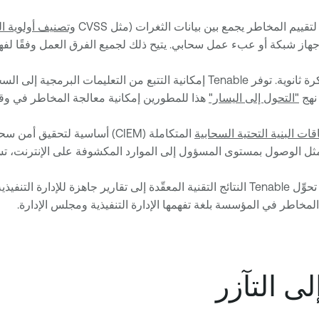
وتصنيف أولوية الثغر
 جهاز شبكة أو عبء عمل سحابي. يتيح ذلك لجميع الفرق العمل وفقًا لفه
لا يمكن أن يكون الأمن فكرة ثانوية. توفر Tenable إمكانية التتبع م
"التحول إلى اليسار"
هذا للمطورين إمكانية معالجة المخاطر في وقت 
قات البنية التحتية السحابية
تحوِّل Tenable النتائج التقنية المعقّدة إلى تقارير جاهزة للإد
المخاطر في المؤسسة بلغة تفهمها الإدارة التنفيذية ومجلس الإدارة.