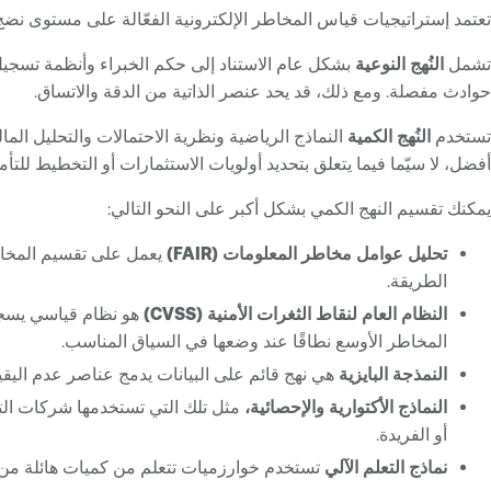
تعتمد إستراتيجيات قياس المخاطر الإلكترونية الفعّالة على مستوى نضج
تشمل
النُهج النوعية
بشكل عام الاستناد إلى حكم الخبراء وأنظمة تسجيل ا
حوادث مفصلة. ومع ذلك، قد يحد عنصر الذاتية من الدقة والاتساق.
تستخدم
النُهج الكمية
النماذج الرياضية ونظرية الاحتمالات والتحليل ال
أفضل، لا سيّما فيما يتعلق بتحديد أولويات الاستثمارات أو التخطيط للتأم
يمكنك تقسيم النهج الكمي بشكل أكبر على النحو التالي:
تحليل عوامل مخاطر المعلومات (FAIR)
يعمل على تقسيم المخاطر 
الطريقة.
النظام العام لنقاط الثغرات الأمنية (CVSS)
هو نظام قياسي يسجل 
المخاطر الأوسع نطاقًا عند وضعها في السياق المناسب.
النمذجة البايزية
هي نهج قائم على البيانات يدمج عناصر عدم اليقين
النماذج الأكتوارية والإحصائية،
مثل تلك التي تستخدمها شركات التأم
أو الفريدة.
نماذج التعلم الآلي
تستخدم خوارزميات تتعلم من كميات هائلة من البي