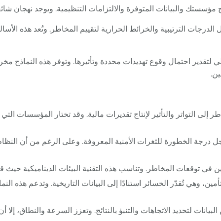
 مؤسستك والبيانات المتوفرة والالتزامات التنظيمية. ويوجد نهجان شائ
لدرجات الترتيبية والخرائط الحرارية لتقييم المخاطر. وتُعد هذه الأسا
مالي لتقدير احتمال وقوع تهديدات محددة وتأثيرها. وتوفر هذه النماذج
ين.
إلى التواتر والتأثير لإنتاج تقديرات مالية. وقد تختار المؤسسات التي ت
درجة الخطورة للثغرات الأمنية المعروفة. وعلى الرغم من أن النظام ا
 في توقعات المخاطر. وتناسب هذه التقنية البيئات الديناميكية حيث قد
ين، وهي تُقدّر الخسائر استنادًا إلى البيانات التاريخية. وتدعم هذه ا
انات لتحديد الاتجاهات والتنبؤ بالنتائج. وتعزز السرعة والنطاق، إلا أن