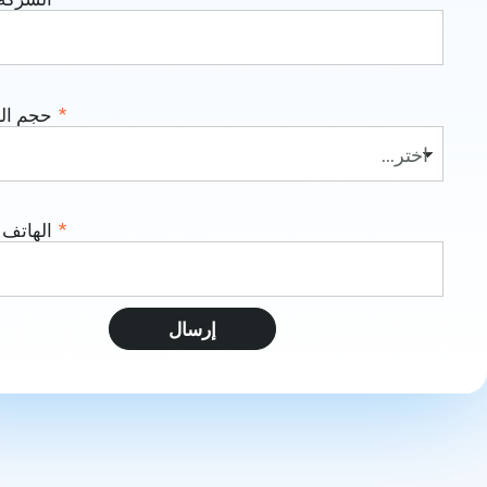
*
حجم ال
*
الهاتف
إرسال