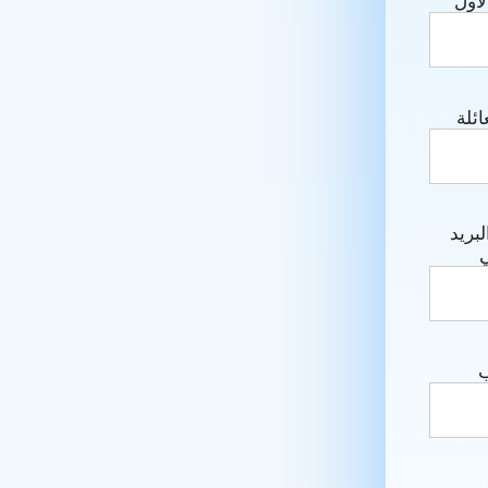
لأول
ائلة
لبريد
ي