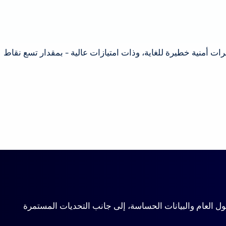
ت أمنية خطيرة للغاية، وذات امتيازات عالية - بمقدار تسع نقاط
Tenable Cloud Security Ris لعام 2025 عن التقاطع الخطير بين الوصول العام والبيانات الحساسة، إلى جانب التحديات المستمرة