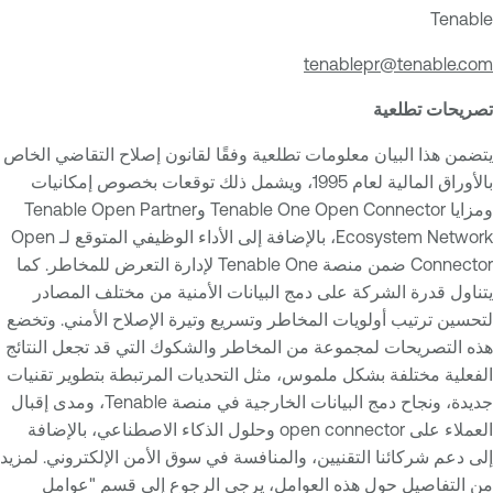
Tenable
tenablepr@tenable.com
تصريحات تطلعية
يتضمن هذا البيان معلومات تطلعية وفقًا لقانون إصلاح التقاضي الخاص
بالأوراق المالية لعام 1995، ويشمل ذلك توقعات بخصوص إمكانيات
ومزايا Tenable One Open Connector وTenable Open Partner
Ecosystem Network، بالإضافة إلى الأداء الوظيفي المتوقع لـ Open
Connector ضمن منصة Tenable One لإدارة التعرض للمخاطر. كما
يتناول قدرة الشركة على دمج البيانات الأمنية من مختلف المصادر
لتحسين ترتيب أولويات المخاطر وتسريع وتيرة الإصلاح الأمني. وتخضع
هذه التصريحات لمجموعة من المخاطر والشكوك التي قد تجعل النتائج
الفعلية مختلفة بشكل ملموس، مثل التحديات المرتبطة بتطوير تقنيات
جديدة، ونجاح دمج البيانات الخارجية في منصة Tenable، ومدى إقبال
العملاء على open connector وحلول الذكاء الاصطناعي، بالإضافة
إلى دعم شركائنا التقنيين، والمنافسة في سوق الأمن الإلكتروني. لمزيد
من التفاصيل حول هذه العوامل، يرجى الرجوع إلى قسم "عوامل