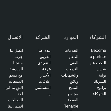
الشركاء
الموارد
الشركة
الاتصال
Become
الخدمات
نبذة عنا
اتصل بنا
a partner
الدعم
الفريق
جرب
البحث عن
الفني
التنفيذي
منتجنا
شريك
التدريب
غرفة
الدردشة
بوابة
والشهادات
الأخبار
مع قسم
الشريك
وثائق
علاقات
المبيعات
برامج
المنتج
المستثمري
التقِ بنا في
الشركاء
مجتمع
ن
أحد
العملاء
الفعاليات
Tenable
انضم إلينا