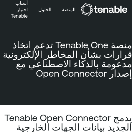
أسباب
المنصة
الحلول
اختيار
ا
Tenable
خطَّ إلى التنقُّل الأساسي
خطَّ إلى المحتوى الرئيسي
خطَّ إلى تذييل الصفحة
منصة Tenable One تدعم اتخاذ
قرارات بشأن المخاطر الإلكترونية
مدعومة بالذكاء الاصطناعي مع
إصدار Open Connector
يدمج Tenable Open Connector
الجديد بيانات الجهات الخارجية