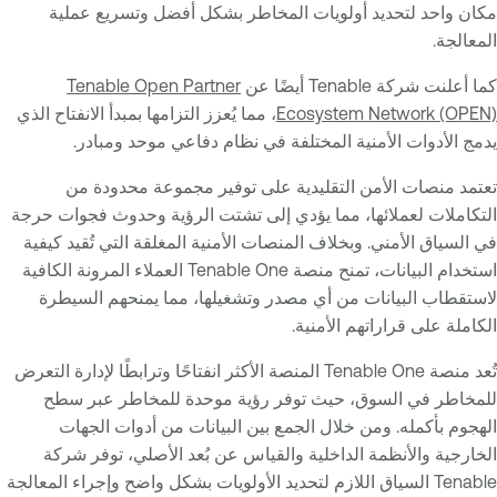
مكان واحد لتحديد أولويات المخاطر بشكل أفضل وتسريع عملية
المعالجة.
كما أعلنت شركة Tenable أيضًا عن
Tenable Open Partner
Ecosystem Network (OPEN)
، مما يُعزز التزامها بمبدأ الانفتاح الذي
يدمج الأدوات الأمنية المختلفة في نظام دفاعي موحد ومبادر.
تعتمد منصات الأمن التقليدية على توفير مجموعة محدودة من
التكاملات لعملائها، مما يؤدي إلى تشتت الرؤية وحدوث فجوات حرجة
في السياق الأمني. وبخلاف المنصات الأمنية المغلقة التي تُقيد كيفية
استخدام البيانات، تمنح منصة Tenable One العملاء المرونة الكافية
لاستقطاب البيانات من أي مصدر وتشغيلها، مما يمنحهم السيطرة
الكاملة على قراراتهم الأمنية.
تُعد منصة Tenable One المنصة الأكثر انفتاحًا وترابطًا لإدارة التعرض
للمخاطر في السوق، حيث توفر رؤية موحدة للمخاطر عبر سطح
الهجوم بأكمله. ومن خلال الجمع بين البيانات من أدوات الجهات
الخارجية والأنظمة الداخلية والقياس عن بُعد الأصلي، توفر شركة
Tenable السياق اللازم لتحديد الأولويات بشكل واضح وإجراء المعالجة