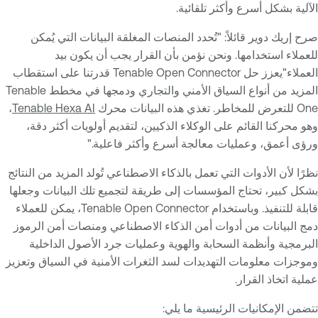
الآلية بشكل أسرع وأكثر تلقائية.
صرح إريك دوير قائلاً: "تُحدد المنصات المغلقة البيانات التي يُمكن
للعملاء استخدامها. ونحن نؤمن بأن القرار يجب أن يكون بيد
العملاء"يعزز حل Tenable Open Connector قدرتنا على استقطاب
المزيد من أنواع السياق الأمني والتجاري ودمجها في مخطط Tenable
One للتعرض للمخاطر. تغذي هذه البيانات محرك
Tenable Hexa AI
،
وهو محركنا القائم على الوكلاء الذكيين، لتقديم أولويات أكثر دقة،
ورؤى أعمق، وعمليات معالجة أسرع وأكثر فاعلية."
نظرًا لأن الأدوات التي تعمل بالذكاء الاصطناعي تُولد المزيد من النتائج
بشكل كبير، تحتاج المؤسسات إلى طريقة لتجميع تلك البيانات وجعلها
قابلة للتنفيذ. وباستخدام Tenable Open Connector، يمكن للعملاء
دمج البيانات من أدوات أمن الذكاء الاصطناعي ومنصات أمن الرموز
البرمجية وأنظمة السحابة والهوية وعمليات جرد الأصول الداخلية
وموجزات معلومات التهديدات لسد الثغرات الأمنية في السياق وتعزيز
عملية اتخاذ القرار.
تتضمن الإمكانيات الرئيسية ما يلي: