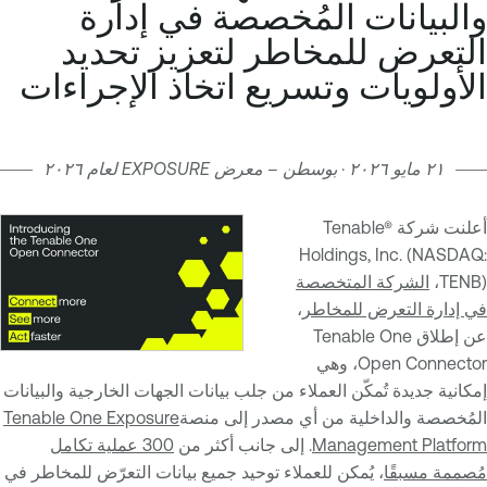
والبيانات المُخصصة في إدارة
التعرض للمخاطر لتعزيز تحديد
الأولويات وتسريع اتخاذ الإجراءات
٢١ مايو ٢٠٢٦ · بوسطن – معرض EXPOSURE لعام ٢٠٢٦
أعلنت شركة Tenable®
Holdings, Inc. (NASDAQ:
TENB)،
الشركة المتخصصة
في إدارة التعرض للمخاطر
،
عن إطلاق Tenable One
Open Connector، وهي
إمكانية جديدة تُمكّن العملاء من جلب بيانات الجهات الخارجية والبيانات
المُخصصة والداخلية من أي مصدر إلى منصة
Tenable One Exposure
Management Platform
. إلى جانب أكثر من
300 عملية تكامل
مُصممة مسبقًا
، يُمكن للعملاء توحيد جميع بيانات التعرّض للمخاطر في