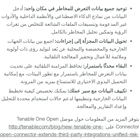
توحيد جميع بيانات التعرض للمخاطر في مكان واحد:
أدخل
البيانات من نماذج الذكاء الاصطناعي والأنظمة الداخلية والأدوات
غير المدعومة وتنسيقات الملفات الشائعة للتخلص من ثغرات
الرؤية وتمكين تحليل المخاطر بالكامل.
تحويل البيانات المجزأة إلى إجراءات:
اجمع بين بيانات الجهات
الخارجية والمخصصة والمحلية عن بُعد لتوليد رؤى ذات أولوية
وملائمة للأعمال وتحفيز المعالجة التلقائية.
البقاء محدثًا باستمرار:
تحافظ المزامنة التلقائية على تحديث
بيانات التعرض للمخاطر باستمرار مع تطور البيئات، مع إمكانية
التحميل اليدوي الاختياري للاستمتاع بمزيد من المرونة.
تكييف البيانات مع سير عملك:
يمكنك تخصيص كيفية تخطيط
البيانات الخارجية وتنظيمها لدعم حالات استخدام محددة للتحليل
وإعداد التقارير والمعالجة.
يتوفر المزيد من المعلومات حول موصل Tenable One Open
Connector على:
http://tenable.com/blog/new-tenable-one-
open-connector-extends-third-party-integrations-unified-risk-