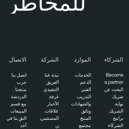
ضك للمخاطر
y
C
e
n
t
e
r
P
الشركاء
الموارد
الشركة
الاتصال
l
u
Become
الخدمات
نبذة عنا
اتصل بنا
s
a partner
الدعم
الفريق
جرب
T
البحث عن
الفني
التنفيذي
منتجنا
e
شريك
التدريب
غرفة
الدردشة
n
بوابة
والشهادات
الأخبار
مع قسم
a
الشريك
وثائق
علاقات
المبيعات
b
برامج
المنتج
المستثمري
التقِ بنا في
l
الشركاء
مجتمع
ن
أحد
e