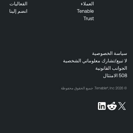
العملاء
الفعاليات
V
Tenable
انضم إلينا
u
Trust
l
n
e
r
a
سياسة الخصوصية
b
لا تبيع/تشارك معلوماتي الشخصية
i
الجوانب القانونية
l
508 الامتثال
i
t
© 2026 Tenable®, Inc. جميع الحقوق محفوظة
y
M
a
n
a
g