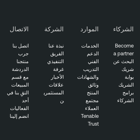
الشركاء
الموارد
الشركة
الاتصال
Become
الخدمات
نبذة عنا
اتصل بنا
a partner
الدعم
الفريق
جرب
البحث عن
الفني
التنفيذي
منتجنا
شريك
التدريب
غرفة
الدردشة
بوابة
والشهادات
الأخبار
مع قسم
الشريك
وثائق
علاقات
المبيعات
برامج
المنتج
المستثمري
التقِ بنا في
الشركاء
مجتمع
ن
أحد
العملاء
الفعاليات
Tenable
انضم إلينا
Trust