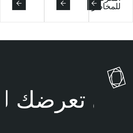
للمخاطر
تهي تعرضك لل