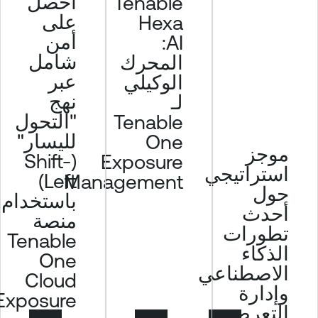
احصل
Tenable
على
Hexa
أمن
AI:
شامل
المحرك
عبر
الوكيلي
نهج
لـ
"التحول
Tenable
لليسار"
One
موجز
(Shift-
Exposure
استراتيجي
Left)
Management
حول
باستخدام
أحدث
منصة
تطورات
Tenable
الذكاء
One
الاصطناعي
Cloud
وإدارة
Exposure.
التعرض