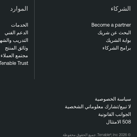
s
الشركاء
الموارد
u
r
Become a partner
الخدمات
e
البحث عن شريك
الدعم الفني
بوابة الشريك
التدريب والشه
برامج الشركاء
وثائق المنتج
مجتمع العملاء
Tenable Trust
سياسة الخصوصية
لا تبيع/تشارك معلوماتي الشخصية
الجوانب القانونية
508 الامتثال
© 2026 Tenable®, Inc. جميع الحقوق محفوظة