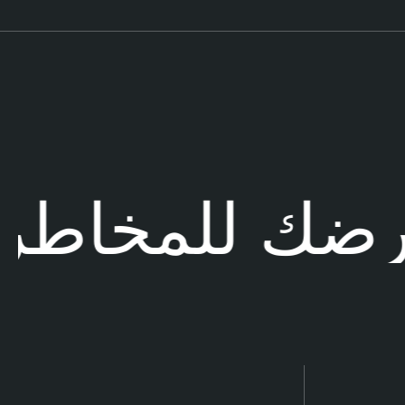
رضك للمخاطر