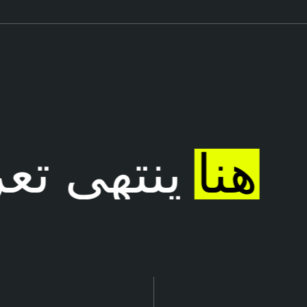
هنا
ينتهي تع